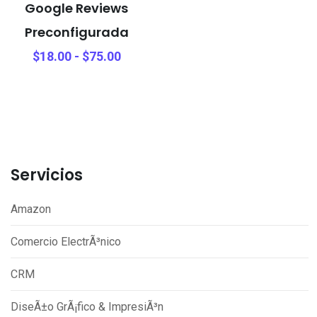
Google Reviews
Preconfigurada
$
18.00
-
$
75.00
Servicios
Amazon
Comercio ElectrÃ³nico
CRM
DiseÃ±o GrÃ¡fico & ImpresiÃ³n