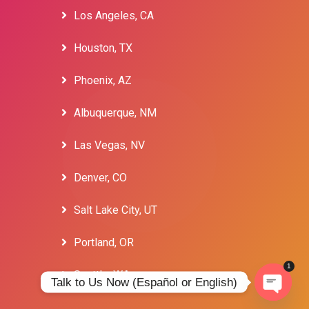
Los Angeles, CA
Houston, TX
Phoenix, AZ
Albuquerque, NM
Las Vegas, NV
Denver, CO
Salt Lake City, UT
Portland, OR
1
Seattle, WA
Talk to Us Now (Español or English)