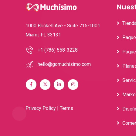
Nuest
Tienda
1000 Brickell Ave - Suite 715-1001
Miami, FL 33131
Paque
+1 (786) 558-3228
Paque
hello@gomuchisimo.com
Plane
Servi
Marke
Privacy Policy
|
Terms
Diseñ
Comer